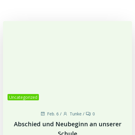
Zum
Inhalt
springen
Uncategorized
Feb. 6
/
Tunke
/
0
Abschied und Neubeginn an unserer
Schule